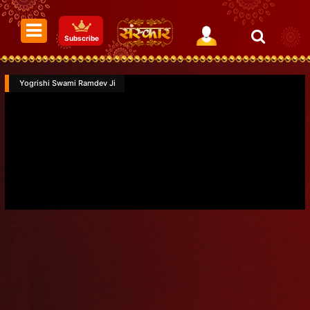
Subscribe
Yogrishi Swami Ramdev Ji