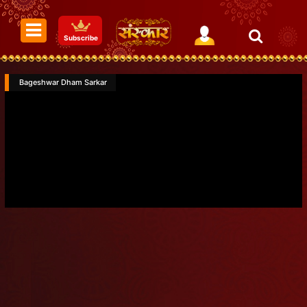
Subscribe
Bageshwar Dham Sarkar