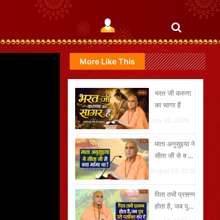
More Like This
भरत जी करुणा
का सागर हैं
July 30, 2026
माता अनुसुइया ने
सीता जी से क्या
मांगा था ?
August 03, 2026
पिता तभी प्रसन्न
होता है, जब पुत्र
उसे पराजित कर