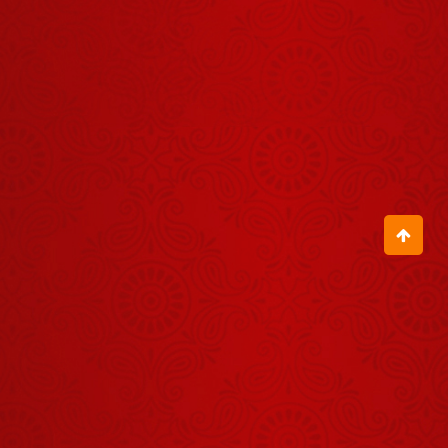
आशा थी कि
शायद राम लौट
July 27, 2026
आएं
रावण ने श्रीराम
से मन ही मन क्या
कहा था?
August 05, 2026
जीवन में
वेदविहित जीवन
जियो
July 14, 2026
भरत जी को क्यों
लग रहा था कि वो
बहुत बड़े अपराधी
July 29, 2026
हैं?
हम पहले कितने
भोले और सरल थे
July 17, 2026