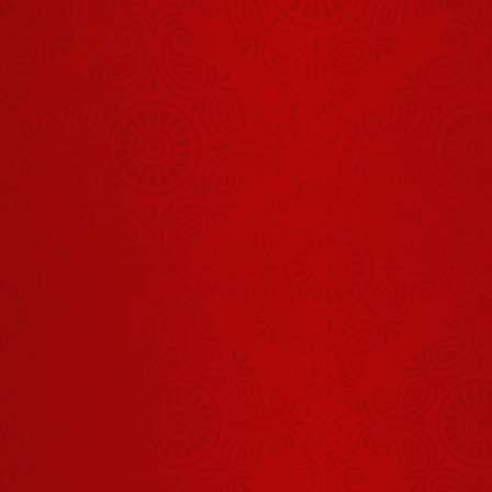
शेर के बच्चे ही
शेर होते हैं
July 22, 2026
मनुष्य होना
भगवान के संकल्प
से है
July 10, 2026
एक पिता अपनी
पुत्री के आंसू
नहीं देख पाएगा
July 18, 2026
माया मर गई और
मारीच का उद्धार
हुआ
August 06, 2026
राजा दशरथ को