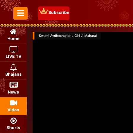
Subscribe
Toggle Menu
Swami Avdheshanand Giri Ji Maharaj
Home
LIVE TV
Bhajans
News
Video
Shorts