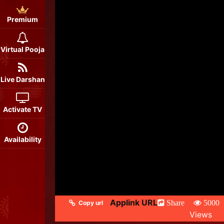
Premium
Virtual Pooja
Live Darshan
Activate TV
Availability
Applink URL
Share
5000
Copy url
Views