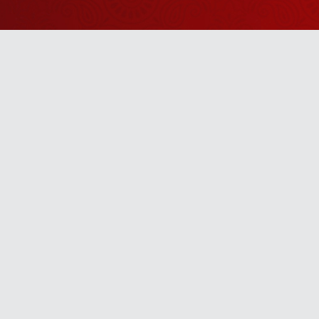
Watch Sanskar
Anywhere 
Download our top-rated app, made just for yo
TV App
Mobile App