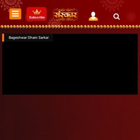
Subscribe
Bageshwar Dham Sarkar