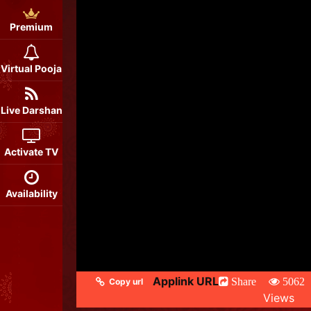
Premium
Virtual Pooja
Live Darshan
Activate TV
Availability
Applink URL
Share
5062
Copy url
Views