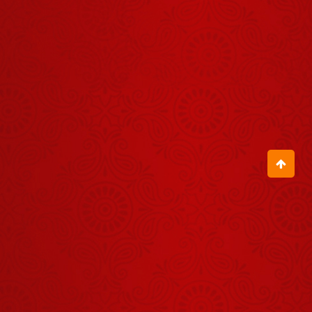
जय कुंज बिहारी
August 05, 2026
जब गुरुदेव ने
बताया श्रीलंका
जाने का अनुभव
August 07, 2026
बिटिया, तुम्हारे
अंदर तो भूत ही
भूत भरे पड़े हैं
July 30, 2026
जब इस छोटी-सी
बच्ची ने बागेश्वर
धाम की कहानी
August 01, 2026
गाकर सबको
आश्चर्यचकित
ऐसा क्या किया
कर दिया
इस बूढ़ी मां ने जो
गुरुदेव
August 01, 2026