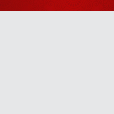
खिलखिलाकर
हंस पड़े?
60 सालों से
तुम्हारे घर की देवी
भूखी है
July 30, 2026
मेरे गुरुवर तेरी
नौकरी सबसे
Anytime
बढ़िया है सबसे
August 04, 2026
खरी
हमारा Mindset
u! It’s free, easy and smart
नकारात्मक नहीं,
सकारात्मक हो
August 06, 2026
जरा देर ठहरो राम
Zara Der
Thehro Ram
August 04, 2026