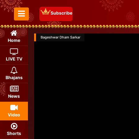
Subscribe
Toggle Menu
Bageshwar Dham Sarkar
Home
LIVE TV
Bhajans
News
Video
Shorts