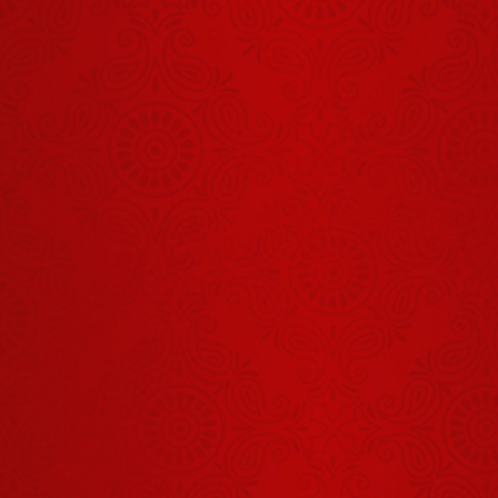
राम सेतु क्या है?
August 06, 2026
गुरुदेव का
आशीर्वाद प्राप्त
करने जिला
August 03, 2026
जालोन से लेकर
आया अपने बच्चे
आज का आदमी
को
परेशान क्यों है?
August 07, 2026
तुम्हारे बेटे का
नशा छूटेगा,
छूटेगा, छूटेगा
July 30, 2026
जय राधा माधव