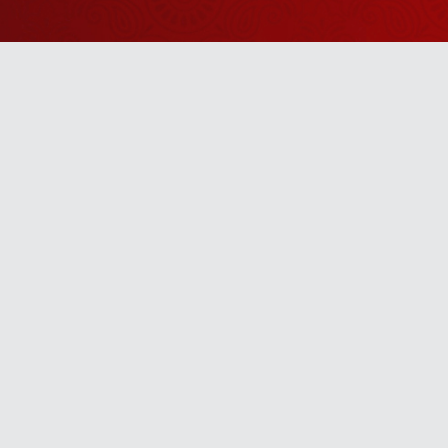
Watch Sanskar
Anywhere 
Download our top-rated app, made just for yo
TV App
Mobile App