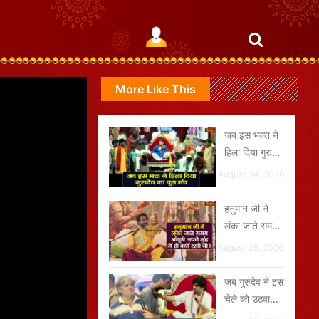
More Like This
जब इस भक्त ने
हिला दिया गुरुदेव
का पूरा मंच
August 04, 2026
हनुमान जी ने
लंका जाते समय
अंगूठी अपने मुंह
August 05, 2026
में ही क्यों रखी
थी?
जब गुरुदेव ने इस
चेले को उठवाकर
मंच पर बुला लिया