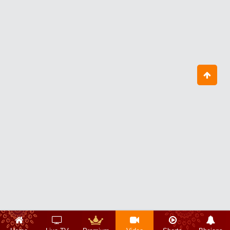
थोड़ा करने से बात नहीं बनेगी
July 30, 2026
हे गोविंद हे गोपाल तू हमें संभाल
August 01, 2026
आचार्य बालकृष्ण जी के जन्मदिवस पर उनकी
दीर्घायु के लिए स्वामी जी ने किया हवन
August 04, 2026
जब आप पूरे विधि-विधान से योग करते हैं तो
आपके जीवन में संतुलन आ जाता है
August 07, 2026
आचार्य बालकृष्ण जी के जन्मदिवस पर सभी लोगों