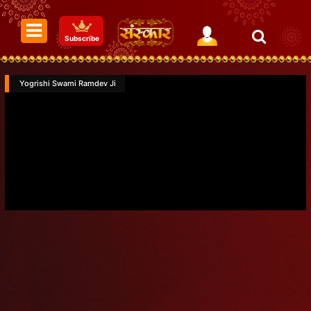
Subscribe
Yogrishi Swami Ramdev Ji