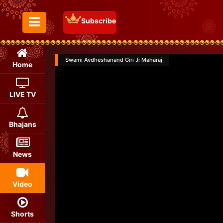
Subscribe
Toggle Menu
Swami Avdheshanand Giri Ji Maharaj
Home
LIVE TV
Bhajans
News
Video
Shorts