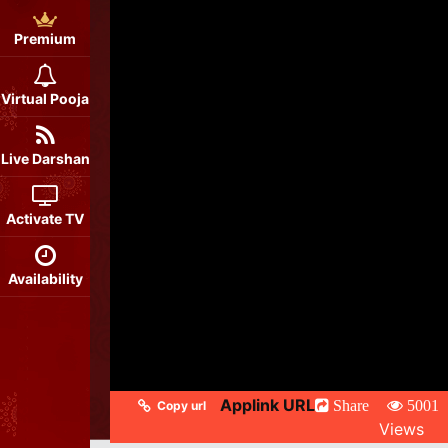
Premium
Virtual Pooja
Live Darshan
Activate TV
Availability
Applink URL
Share
5001
Copy url
Views