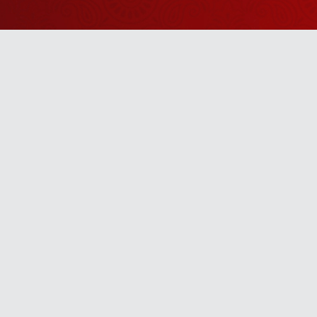
Watch Sanskar
Anywhere 
Download our top-rated app, made just for yo
TV App
Mobile App