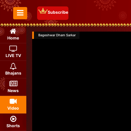
Subscribe
Toggle Menu
Bageshwar Dham Sarkar
Home
LIVE TV
Bhajans
News
Video
Shorts