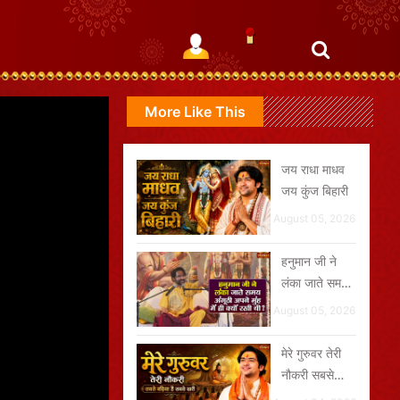
More Like This
जय राधा माधव
जय कुंज बिहारी
August 05, 2026
हनुमान जी ने
लंका जाते समय
अंगूठी अपने मुंह
August 05, 2026
में ही क्यों रखी
थी?
मेरे गुरुवर तेरी
नौकरी सबसे
बढ़िया है सबसे