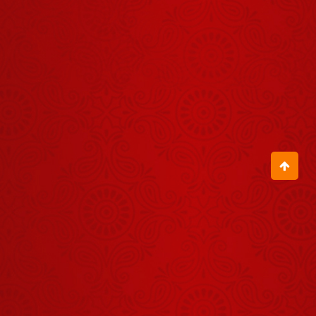
हो ?
August 05, 2026
बिटिया, तुम्हारे
अंदर तो भूत ही
भूत भरे पड़े हैं
July 30, 2026
जब इस छोटी-सी
बच्ची ने बागेश्वर
धाम की कहानी
August 01, 2026
गाकर सबको
आश्चर्यचकित
जरा देर ठहरो राम
कर दिया
Zara Der
Thehro Ram
August 04, 2026
तुम्हारे बेटे का
नशा छूटेगा,
छूटेगा, छूटेगा
July 30, 2026