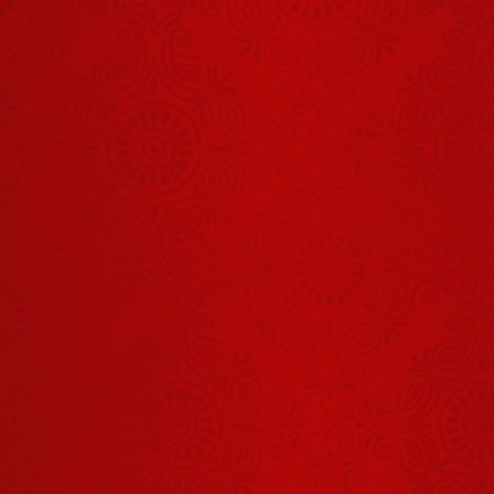
हंस पड़े?
जब गुरुदेव ने इस
चेले को उठवाकर
मंच पर बुला लिया
August 03, 2026
गुरुदेव का
आशीर्वाद प्राप्त
करने जिला
August 03, 2026
जालोन से लेकर
आया अपने बच्चे
जब इस भक्त ने
को
हिला दिया गुरुदेव
का पूरा मंच
August 04, 2026
जब यह सखी
अपने भाई की
मृत्यु का कारण
July 28, 2026
जानने पहुंची
दरबार
तुम परेशान क्यों