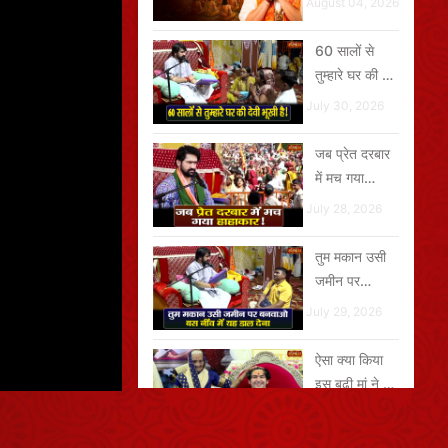
August 04, 2026
खरी
60 सालों से
तुम्हारे घर की देवी
भूखी है
July 30, 2026
जब प्रेत दरबार
में मच गया
हाहाकार
July 28, 2026
तुम मकान उसी
जमीन पर
बनवाओ बस नींव
July 29, 2026
में यह डाल देना
ऐसा क्या किया
इस बूढ़ी मां ने जो
गुरुदेव
August 01, 2026
खिलखिलाकर