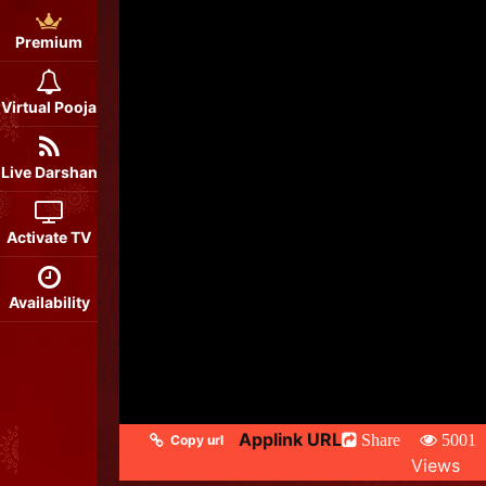
Premium
Virtual Pooja
Live Darshan
Activate TV
Availability
Applink URL
Share
5001
Copy url
Views