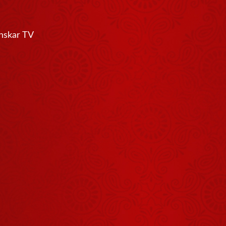
हम पहले कितने
भोले और सरल थे
anskar TV
July 17, 2026
यह जग ही
जगन्नाथ है
August 07, 2026
राजा दशरथ को
आशा थी कि
शायद राम लौट
July 27, 2026
आएं
आपके नेत्र
आपका परिचय
देते हैं
August 01, 2026
कुछ अच्छे मित्र