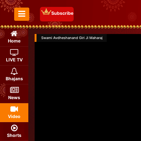
Subscribe
Toggle Menu
Swami Avdheshanand Giri Ji Maharaj
Home
LIVE TV
Bhajans
News
Video
Shorts