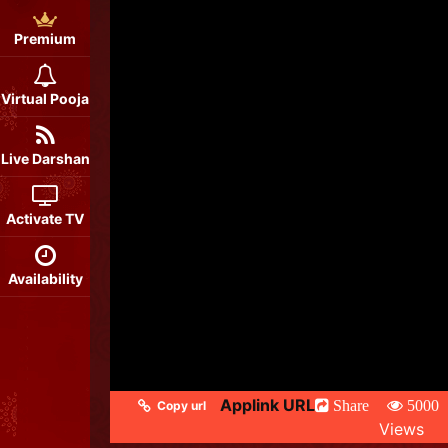
Premium
Virtual Pooja
Live Darshan
Activate TV
Availability
Applink URL
Share
5000
Copy url
Views