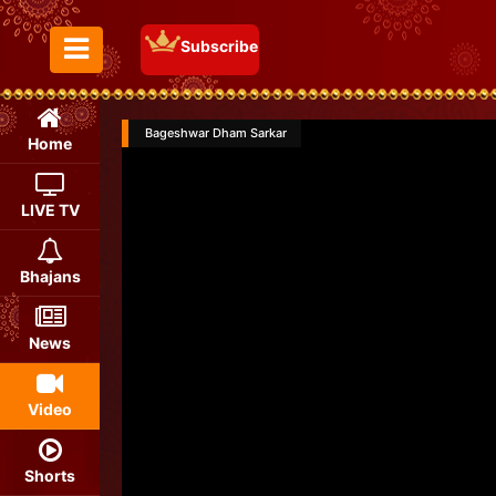
Subscribe
Toggle Menu
Bageshwar Dham Sarkar
Home
LIVE TV
Bhajans
News
Video
Shorts