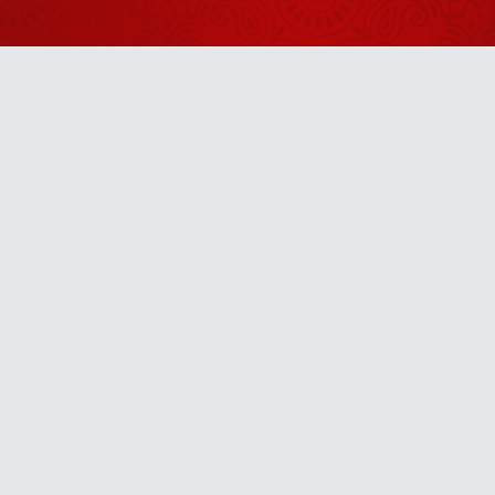
गुरुदेव का
आशीर्वाद प्राप्त
करने जिला
August 03, 2026
जालोन से लेकर
आया अपने बच्चे
जब इस छोटी-सी
को
बच्ची ने बागेश्वर
Anytime
धाम की कहानी
August 01, 2026
गाकर सबको
आश्चर्यचकित
जब गुरुदेव ने इस
u! It’s free, easy and smart
कर दिया
चेले को उठवाकर
मंच पर बुला लिया
August 03, 2026
जब गुरु पूर्णिमा
पर गुरुदेव ने
भक्तों को दी यह
August 03, 2026
सूचना