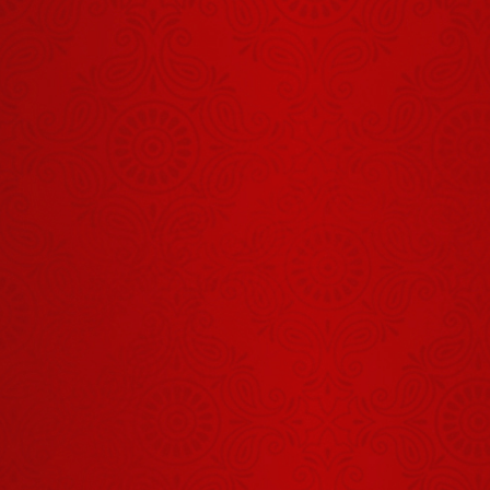
थी?
तुम परेशान क्यों
हो ?
August 05, 2026
जय राधा माधव
जय कुंज बिहारी
August 05, 2026
मेरे गुरुवर तेरी
नौकरी सबसे
बढ़िया है सबसे
August 04, 2026
खरी
या तो इधर के
रहो या उधर के
August 07, 2026
जब गुरुदेव ने