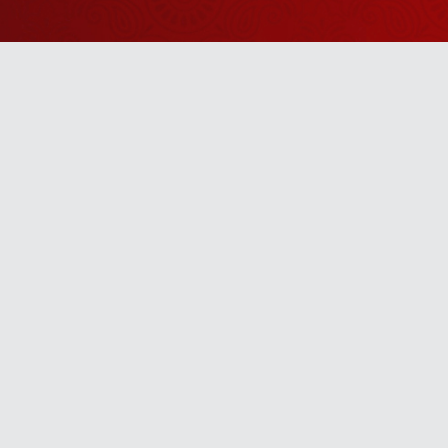
Watch Sanskar
Anywhere 
Download our top-rated app, made just for yo
TV App
Mobile App