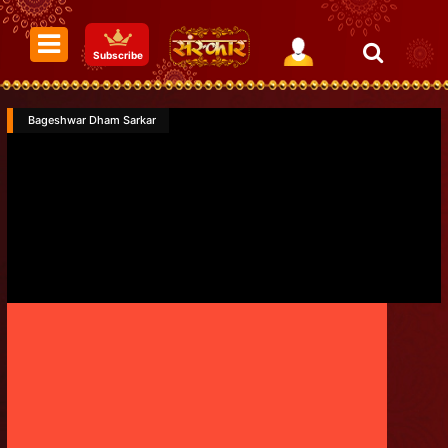
Subscribe
Bageshwar Dham Sarkar