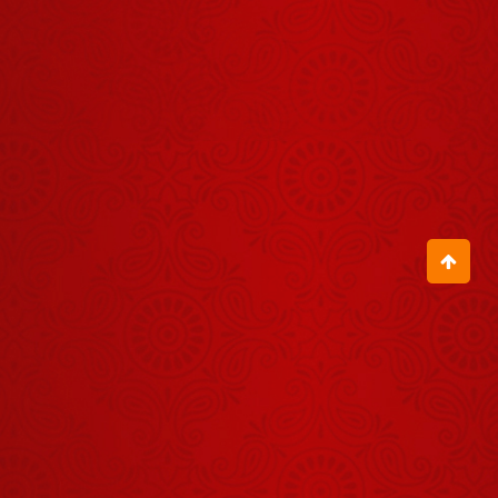
जमीन पर
बनवाओ बस नींव
July 29, 2026
में यह डाल देना
राम सेतु क्या है?
August 06, 2026
जब इस छोटी-सी
बच्ची ने बागेश्वर
धाम की कहानी
August 01, 2026
गाकर सबको
आश्चर्यचकित
जरा देर ठहरो राम
कर दिया
Zara Der
Thehro Ram
August 04, 2026
जब गुरुदेव ने इस
चेले को उठवाकर
मंच पर बुला लिया
August 03, 2026