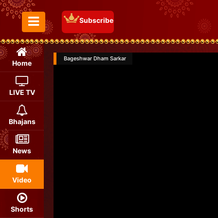
Subscribe
Toggle Menu
Bageshwar Dham Sarkar
Home
LIVE TV
Bhajans
News
Video
Shorts