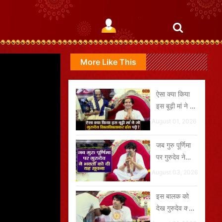
More Like This
ऐसा क्या किया
इस बूढ़ी मां ने जो
गुरुदेव
August 01, 2026
खिलखिलाकर
हंस पड़े?
जब गुरु पूर्णिमा
पर गुरुदेव ने
भक्तों को दी यह
August 03, 2026
सूचना
इस बालक को
देख गुरुदेव क्यों
हो गए इतने