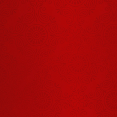
60 सालों से
तुम्हारे घर की देवी
भूखी है
July 30, 2026
बिटिया, तुम्हारे
अंदर तो भूत ही
भूत भरे पड़े हैं
July 30, 2026
जब एक ही
परिक्रमा में लग
गई इस महिला की
July 29, 2026
अर्जी
गुरुदेव का
आशीर्वाद प्राप्त
करने जिला
August 03, 2026
जालोन से लेकर
आया अपने बच्चे
तुम मकान उसी
को