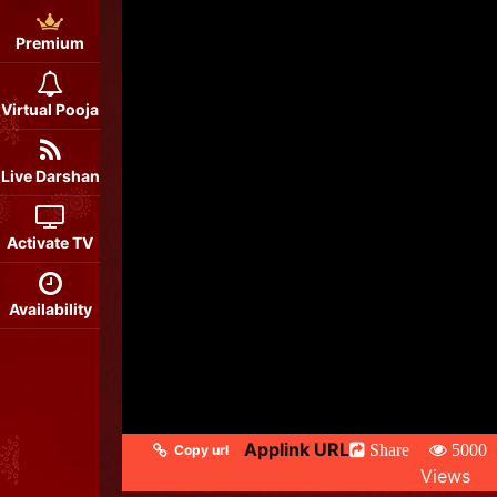
Premium
Virtual Pooja
Live Darshan
Activate TV
Availability
Applink URL
Share
5000
Copy url
Views