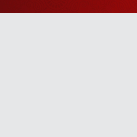
Watch Sanskar
Anywhere 
Download our top-rated app, made just for yo
TV App
Mobile App