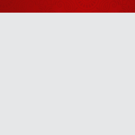
जब इस भक्त ने
हिला दिया गुरुदेव
का पूरा मंच
August 04, 2026
हनुमान जी ने
लंका जाते समय
Anytime
अंगूठी अपने मुंह
August 05, 2026
में ही क्यों रखी
थी?
जय राधा माधव
u! It’s free, easy and smart
जय कुंज बिहारी
August 05, 2026
दरबार में अर्जी
लगाने से पहले
गुरुदेव ने भक्तों
July 29, 2026
से क्या करने के