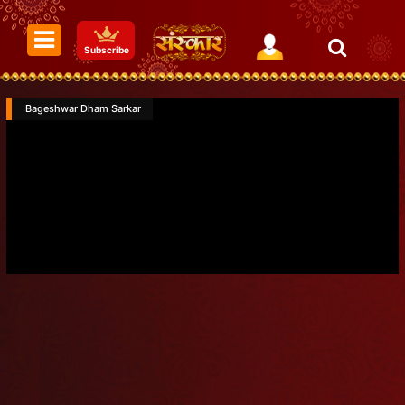
Subscribe
Bageshwar Dham Sarkar