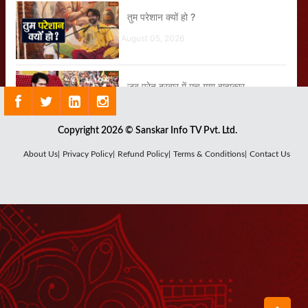
तुम परेशान क्यों हो ?
August 05, 2026
जब प्रेत दरबार में मच गया हाहाकार
July 28, 2026
Copyright 2026 © Sanskar Info TV Pvt. Ltd.
About Us|
Privacy Policy|
Refund Policy|
Terms & Conditions|
Contact Us
जय राधा माधव जय कुंज बिहारी
August 05, 2026
60 सालों से तुम्हारे घर की देवी भूखी है
July 30, 2026
इस बालक को देख गुरुदेव क्यों हो गए इतने
गंभीर?