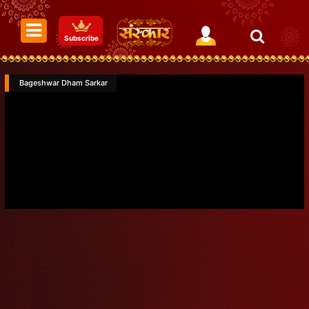
Subscribe
Bageshwar Dham Sarkar