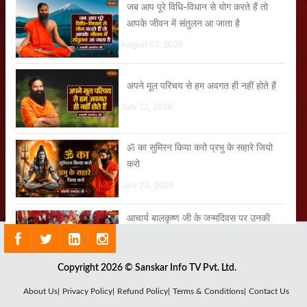
जब आप पूरे विधि-विधान से योग करते हैं तो
आपके जीवन में संतुलन आ जाता है
August 07, 2026
अपने मूल परिचय से हम अवगत ही नहीं होते हैं
July 22, 2026
ॐ का सुमिरन किया करो प्रभु के सहारे जियो
करो
July 23, 2026
आचार्य बालकृष्ण जी के जन्मदिवस पर उनकी
दीर्घायु के लिए स्वामी जी ने किया हवन
August 04, 2026
Copyright 2026 © Sanskar Info TV Pvt. Ltd.
About Us|
Privacy Policy|
Refund Policy|
Terms & Conditions|
Contact Us
आंखों कानों और बालों को अनदेखा नहीं करना