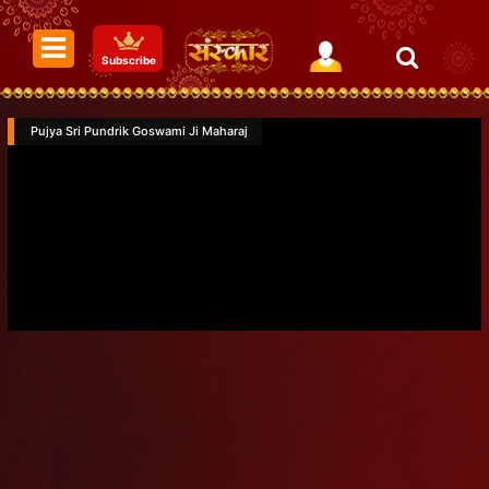
Subscribe
Pujya Sri Pundrik Goswami Ji Maharaj