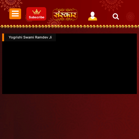
Subscribe
Yogrishi Swami Ramdev Ji