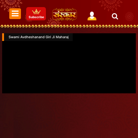
Subscribe
Swami Avdheshanand Giri Ji Maharaj