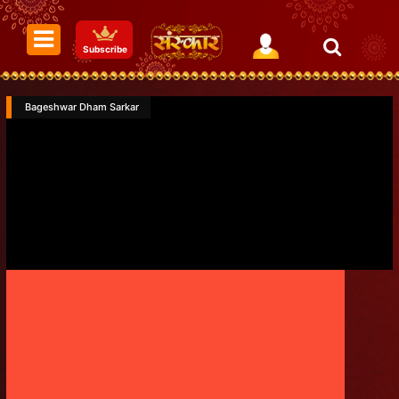
Subscribe
Bageshwar Dham Sarkar