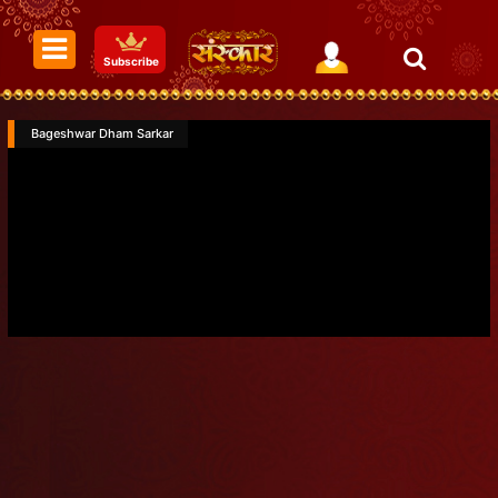
Subscribe
Bageshwar Dham Sarkar