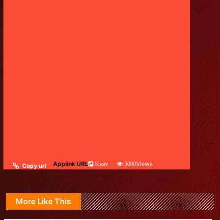
Applink URL
Views
Share
5000
Copy url
More Like This