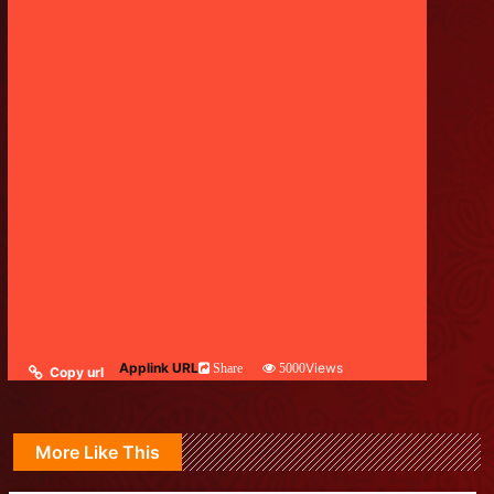
Applink URL
Views
Share
5000
Copy url
More Like This