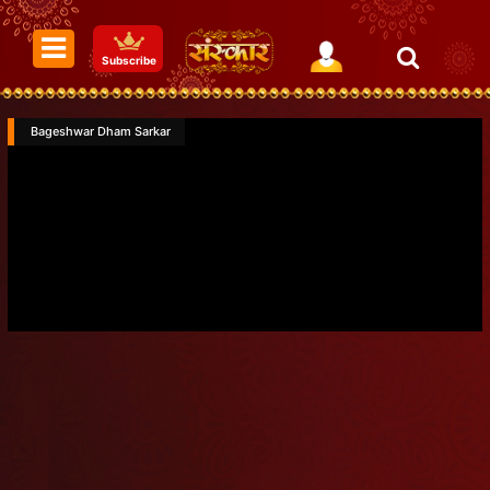
Subscribe
Bageshwar Dham Sarkar