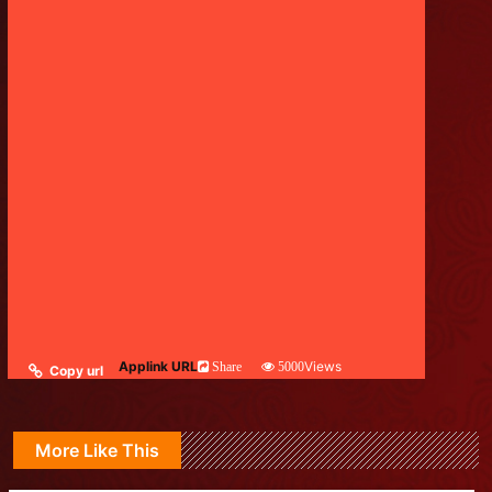
Applink URL
Views
Share
5000
Copy url
More Like This