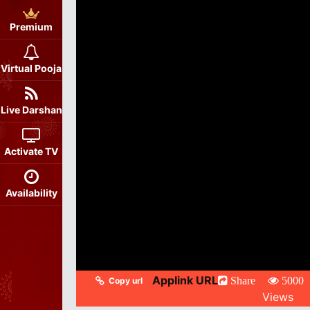
Premium
Virtual Pooja
Live Darshan
Activate TV
Availability
Applink URL
Share
5000
Copy url
Views