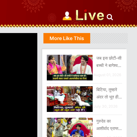
More Like This
जब इस छोटी-सी
बच्ची ने बागेश्वर
धाम की कहानी
August 01, 2026
गाकर सबको
आश्चर्यचकित
बिटिया, तुम्हारे
कर दिया
अंदर तो भूत ही
भूत भरे पड़े हैं
July 30, 2026
गुरुदेव का
आशीर्वाद प्राप्त
करने जिला