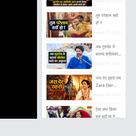
August 03, 2026
जालोन से लेकर
आया अपने बच्चे
तुम परेशान क्यों
को
हो ?
August 05, 2026
जब गुरुदेव ने
बताया श्रीलंका
जाने का अनुभव
August 07, 2026
जरा देर ठहरो राम
Zara Der
Thehro Ram
August 04, 2026
ऐसा क्या किया
इस बूढ़ी मां ने जो
गुरुदेव
August 01, 2026
खिलखिलाकर