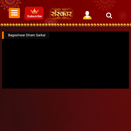
Subscribe
Bageshwar Dham Sarkar