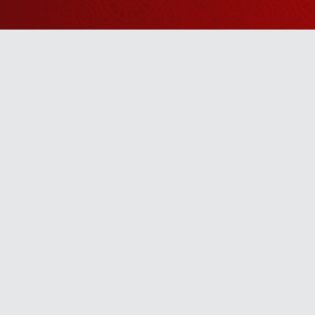
Watch Sanskar
Anywhere 
Download our top-rated app, made just for yo
TV App
Mobile App