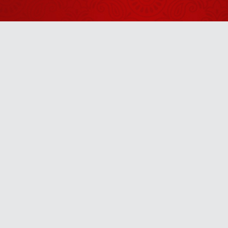
इस बालक को
देख गुरुदेव क्यों
हो गए इतने
August 01, 2026
गंभीर?
बिटिया, तुम्हारे
अंदर तो भूत ही
Anytime
भूत भरे पड़े हैं
July 30, 2026
जब गुरुदेव ने इस
u! It’s free, easy and smart
चेले को उठवाकर
मंच पर बुला लिया
August 03, 2026
आज का आदमी
परेशान क्यों है?
August 07, 2026