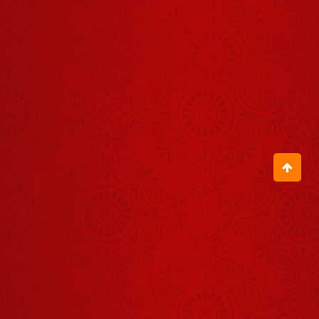
पर गुरुदेव ने
भक्तों को दी यह
August 03, 2026
सूचना
जब इस छोटी-सी
बच्ची ने बागेश्वर
धाम की कहानी
August 01, 2026
गाकर सबको
आश्चर्यचकित
जरा देर ठहरो राम
कर दिया
Zara Der
Thehro Ram
August 04, 2026
राम सेतु क्या है?
August 06, 2026
जय राधा माधव
जय कुंज बिहारी
August 05, 2026