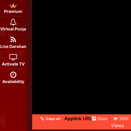
Premium
Virtual Pooja
Live Darshan
Activate TV
Availability
Applink URL
Share
5000
Copy url
Views