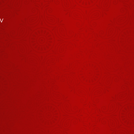
हनुमान जी ने
लंका जाते समय
अंगूठी अपने मुंह
TV
August 05, 2026
में ही क्यों रखी
थी?
60 सालों से
तुम्हारे घर की देवी
भूखी है
July 30, 2026
मेरे गुरुवर तेरी
नौकरी सबसे
बढ़िया है सबसे
August 04, 2026
खरी
गुरुदेव का
आशीर्वाद प्राप्त
करने जिला
August 03, 2026
जालोन से लेकर
आया अपने बच्चे
जब गुरु पूर्णिमा
को