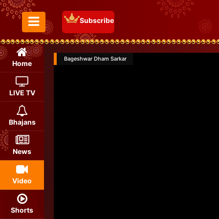
Subscribe
Toggle Menu
Bageshwar Dham Sarkar
Home
LIVE TV
Bhajans
News
Video
Shorts