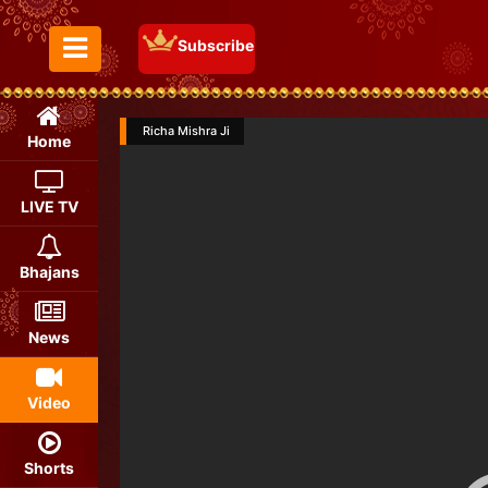
Subscribe
Toggle Menu
Richa Mishra Ji
Home
LIVE TV
Bhajans
News
Video
Shorts