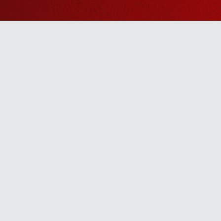
Watch Sanskar
Anywhere 
Download our top-rated app, made just for yo
TV App
Mobile App