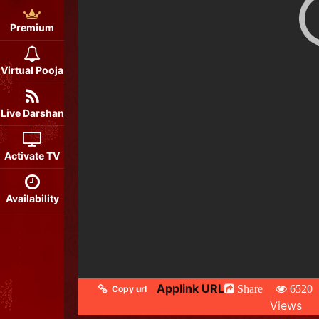
Premium
Virtual Pooja
Live Darshan
Activate TV
Availability
Applink URL
Share
6520
Copy url
Views