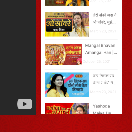
April 23, 2021
वामन का वेश
बनाए
तेरी बांकी अदा ने
ओ सांवरे, मुझे
तेरा दीवाना बना
March 23, 2021
दिया
Mangal Bhavan
Amangal Hari |
Ramcharitmanas
October 25, 2021
Chaupai
छाप तिलक सब
छीनी रे मोसे नैना
मिलाइके
March 23, 2021
Yashoda
Maiya De Do
Badhai |
May 14, 2021
यशोदा मैया दे दो