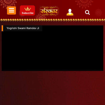
Subscribe
Yogrishi Swami Ramdev Ji