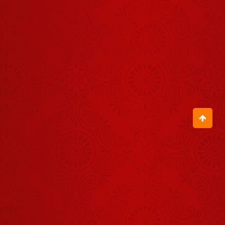
से हम अवगत ही
नहीं होते हैं
July 22, 2026
जब आचार्य
बालकृष्ण जी के
जन्मदिवस पर
August 04, 2026
हुआ रक्तदान
शिविर का
गोधन अर्क इन
आयोजन
रोगों में ऐसे लें
July 29, 2026
आचार्य बालकृष्ण
जी के जन्मदिवस
पर उनकी दीर्घायु
August 04, 2026
के लिए स्वामी जी
ने किया हवन
इस महिला को
मिली भीषण कब्ज
की समस्या से
July 11, 2026