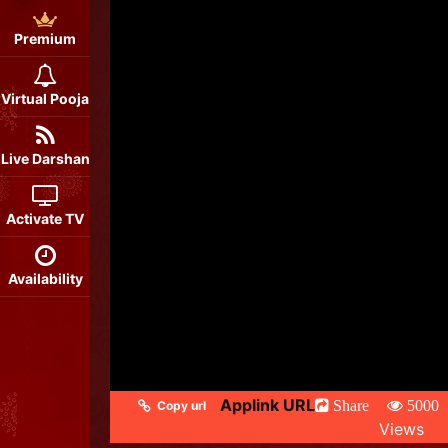
Premium
Virtual Pooja
Live Darshan
Activate TV
Availability
Applink URL
Share
5000
Copy url
Views