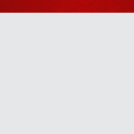
राहत
थोड़ा करने से
बात नहीं बनेगी
July 30, 2026
आंखों कानों और
बालों को अनदेखा
Anytime
नहीं करना
July 13, 2026
u! It’s free, easy and smart
मन की मनमानी
कभी मत चलने
देना
July 18, 2026
आचार्य बालकृष्ण
जी के जन्मदिवस
पर सभी लोगों ने
August 04, 2026
फूल बरसाकर दीं