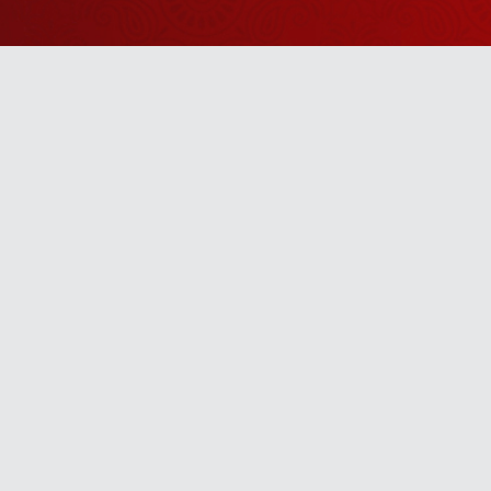
Watch Sanskar
Anywhere 
Download our top-rated app, made just for yo
TV App
Mobile App