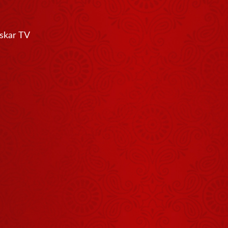
हम 99 प्रतिशत
अपनी निजता को
भूल चुके हैं
nskar TV
July 21, 2026
धरती पर जितने
भी रोग हैं, सबका
समाधान योग और
July 25, 2026
आयुर्वेद है
ॐ का सुमिरन
किया करो प्रभु
के सहारे जियो
July 23, 2026
करो
जीते-जी सब रोगों
से मुक्ति की
युक्ति है योग
July 28, 2026
अपने मूल परिचय