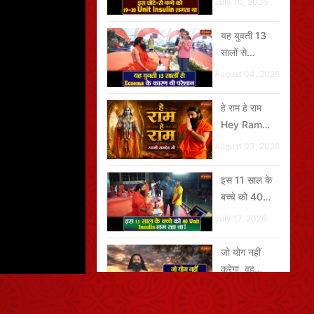
July 10, 2026
लगता था
यह युवती 13
सालों से
Eczema के
August 04, 2026
कारण थी परेशान
हे राम हे राम
Hey Ram
Hey Ram
August 03, 2026
इस 11 साल के
बच्चे को 40
Unit Insulin
July 17, 2026
लग रहा था
जो योग नहीं
करेगा, वह
पतंजलि में नहीं
July 16, 2026
रहेगा