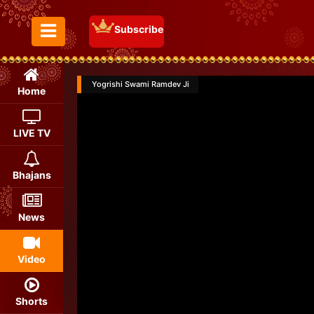
Subscribe
Toggle Menu
Yogrishi Swami Ramdev Ji
Home
LIVE TV
Bhajans
News
Video
Shorts