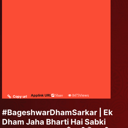
Applink URL
Views
Share
8475
Copy url
#BageshwarDhamSarkar | Ek
Dham Jaha Bharti Hai Sabki