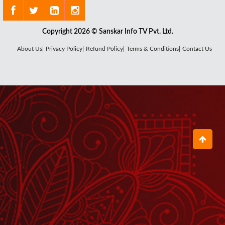
DAMODARAM
December 24, 2021
Copyright 2026 © Sanskar Info TV Pvt. Ltd.
About Us|
Privacy Policy|
Refund Policy|
Terms & Conditions|
Contact Us
मनुष्य की वास्तविक पूँजी । सुविचार
November 04, 2020
मनिहारी का वेश बनाया श्याम चूड़ी बेचने आया
February 07, 2022
Ek Din Vo Bhole Bhandari Ban
Karke Brij Nari
November 17, 2021
क्यों अर्जुन की भावुकता को भगवान श्रीकृष्ण ने