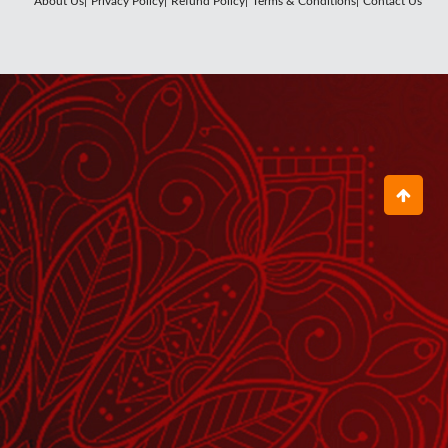
About Us|
Privacy Policy|
Refund Policy|
Terms & Conditions|
Contact Us
मनिहारी का वेश बनाया श्याम चूड़ी बेचने आया
February 07, 2022
Ek Din Vo Bhole Bhandari Ban
Karke Brij Nari
November 17, 2021
क्यों अर्जुन की भावुकता को भगवान श्रीकृष्ण ने
गलत कहा ?
April 07, 2021
किडनी रोगों की समस्याओं में सबसे बड़ा कारण
मधुमेह है
March 31, 2023
Aarti Hanuman Lala Ki