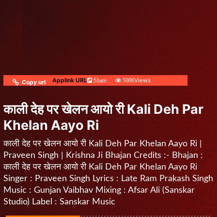
Applink URL
Views
Share
5006
Copy url
काली देह पर खेलन आयो री Kali Deh Par
Khelan Aayo Ri
काली देह पर खेलन आयो री Kali Deh Par Khelan Aayo Ri |
Praveen Singh | Krishna Ji Bhajan Credits :- Bhajan :
काली देह पर खेलन आयो री Kali Deh Par Khelan Aayo Ri
Singer : Praveen Singh Lyrics : Late Ram Prakash Singh
Music : Gunjan Vaibhav Mixing : Afsar Ali (Sanskar
Studio) Label : Sanskar Music