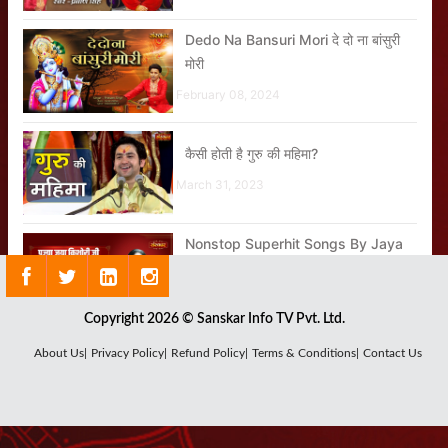
Dedo Na Bansuri Mori दे दो ना बांसुरी
मोरी
February 08, 2024
कैसी होती है गुरु की महिमा?
March 31, 2023
Nonstop Superhit Songs By Jaya
Kishori
February 07, 2022
Copyright 2026 © Sanskar Info TV Pvt. Ltd.
Mera Aap Ki Kripa Se Sab Kaam
About Us|
Privacy Policy|
Refund Policy|
Terms & Conditions|
Contact Us
Ho Raha Hai
December 15, 2021