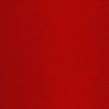
महाराज, मैं आपके
प्रवचनों का फैन
हूं
December 12,
2024
बेटों के प्यार में
बेटियों से
दुर्व्यवहार मत करो
December 10,
2024
आदमी तन से
नहीं, मन से बड़ा
होते है
December 02,
2024
मैंने महाराज के
लिए घर छोड़ा है,
यहां रहने के लिए
December 20,