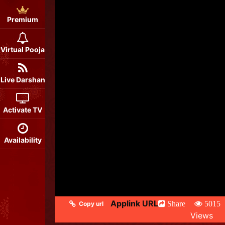
Premium
Virtual Pooja
Live Darshan
Activate TV
Availability
Applink URL
Share
5015
Copy url
Views