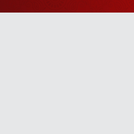
Watch Sanskar
Anywhere 
Download our top-rated app, made just for yo
TV App
Mobile App