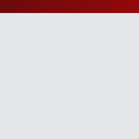
Watch Sanskar
Anywhere 
Download our top-rated app, made just for yo
TV App
Mobile App