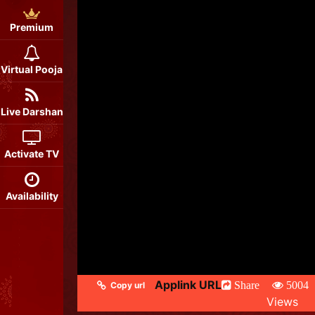
Premium
Virtual Pooja
Live Darshan
Activate TV
Availability
Applink URL
Share
5004
Copy url
Views