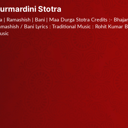
hasurmardini Stotra
ra | Ramashish | Bani | Maa Durga Stotra Credits :- Bhajan : 
amashish / Bani Lyrics : Traditional Music : Rohit Kumar 
usic