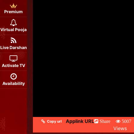
Premium
Virtual Pooja
Live Darshan
Activate TV
Availability
Applink URL
Share
5007
Copy url
Views