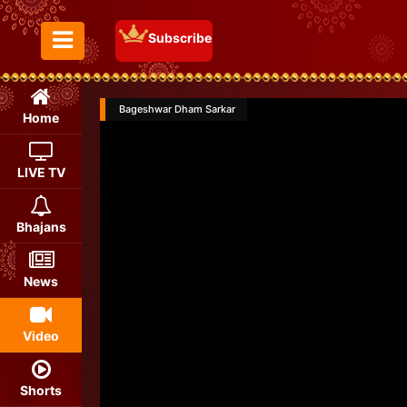
Subscribe
Toggle Menu
Bageshwar Dham Sarkar
Home
LIVE TV
Bhajans
News
Video
Shorts