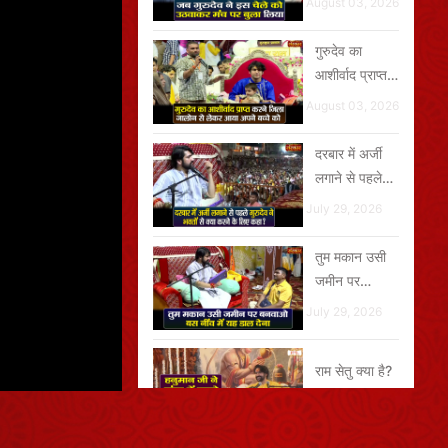
August 03, 2026
गुरुदेव का
आशीर्वाद प्राप्त
करने जिला
August 03, 2026
जालोन से लेकर
आया अपने बच्चे
दरबार में अर्जी
को
लगाने से पहले
गुरुदेव ने भक्तों
July 29, 2026
से क्या करने के
लिए कहा?
तुम मकान उसी
जमीन पर
बनवाओ बस नींव
July 29, 2026
में यह डाल देना
राम सेतु क्या है?
August 06, 2026