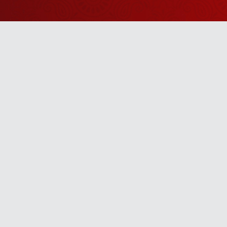
Watch Sanskar
Anywhere 
Download our top-rated app, made just for yo
TV App
Mobile App