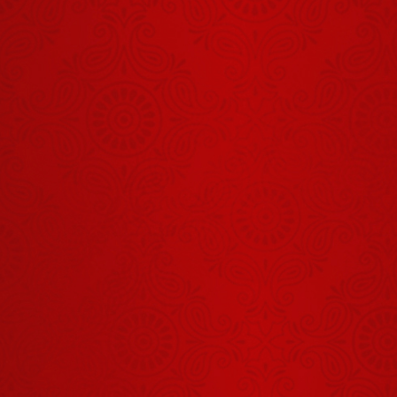
ऐसा क्या किया
इस बूढ़ी मां ने जो
गुरुदेव
August 01, 2026
खिलखिलाकर
हंस पड़े?
इस बालक को
देख गुरुदेव क्यों
हो गए इतने
August 01, 2026
गंभीर?
हनुमान जी ने
लंका जाते समय
अंगूठी अपने मुंह
August 05, 2026
में ही क्यों रखी
थी?
जब गुरु पूर्णिमा
पर गुरुदेव ने
भक्तों को दी यह
August 03, 2026
सूचना
तुम परेशान क्यों