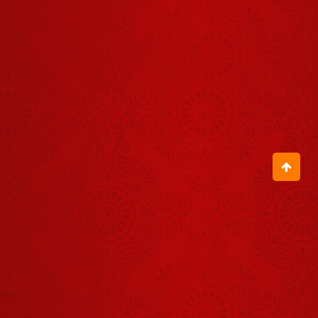
हो ?
August 05, 2026
जब इस भक्त ने
हिला दिया गुरुदेव
का पूरा मंच
August 04, 2026
मेरे गुरुवर तेरी
नौकरी सबसे
बढ़िया है सबसे
August 04, 2026
खरी
बिटिया, तुम्हारे
अंदर तो भूत ही
भूत भरे पड़े हैं
July 30, 2026
60 सालों से
तुम्हारे घर की देवी
भूखी है
July 30, 2026