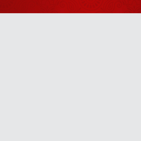
जरा देर ठहरो राम
Zara Der
Thehro Ram
August 04, 2026
जब इस छोटी-सी
बच्ची ने बागेश्वर
Anytime
धाम की कहानी
August 01, 2026
गाकर सबको
आश्चर्यचकित
तुम्हारे बेटे का
u! It’s free, easy and smart
कर दिया
नशा छूटेगा,
छूटेगा, छूटेगा
July 30, 2026
जब एक ही
परिक्रमा में लग
गई इस महिला की
July 29, 2026
अर्जी