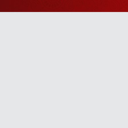
Watch Sanskar
Anywhere 
Download our top-rated app, made just for yo
TV App
Mobile App