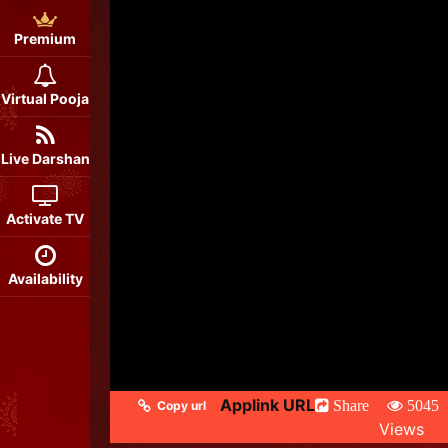
Premium
Virtual Pooja
Live Darshan
Activate TV
Availability
Applink URL
Share
5045
Copy url
Views