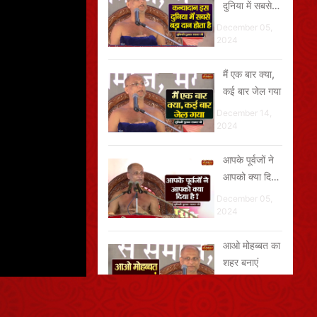
दुनिया में सबसे
बड़ा दान होता है
December 05,
2024
मैं एक बार क्या,
कई बार जेल गया
December 14,
2024
आपके पूर्वजों ने
आपको क्या दिया
है?
December 05,
2024
आओ मोहब्बत का
शहर बनाएं
December 11,
2024