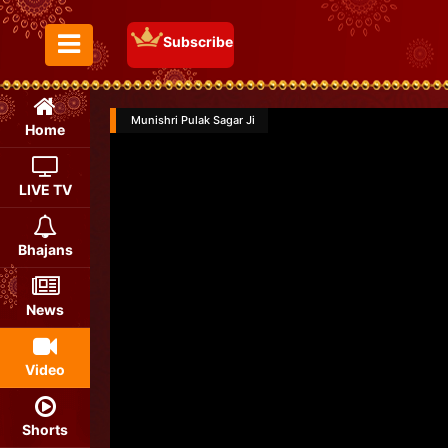
Subscribe
Toggle Menu
Munishri Pulak Sagar Ji
Home
LIVE TV
Bhajans
News
Video
Shorts