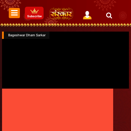
Subscribe
Bageshwar Dham Sarkar