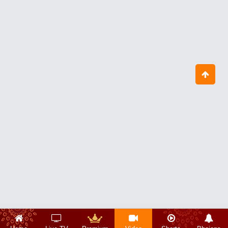
नवरात्रि के दूसरे दिन कैसे करें मां ब्रह्मचारिणी
की आराधना?
October 03, 2024
मां विंध्यवासिनी देवी की महिमा
April 15, 2024
घर घर गणेश Ghar Ghar Ganesh
September 09, 2024
क्यों मनाया जाता है गंगा दशहरे का पर्व, क्या है
गंगा जी की महिमा?
June 15, 2024