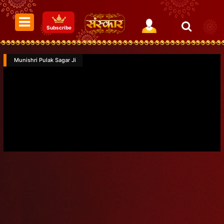
Subscribe
Munishri Pulak Sagar Ji