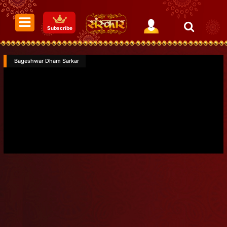
Subscribe
Bageshwar Dham Sarkar