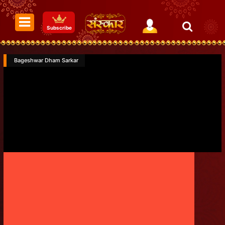
Subscribe
Bageshwar Dham Sarkar