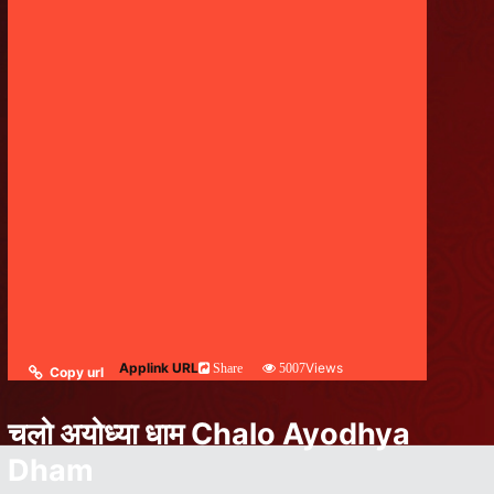
Applink URL
Views
Share
5007
Copy url
चलो अयोध्या धाम Chalo Ayodhya
Dham