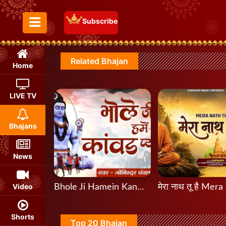
Subscribe
Toggle Menu
Related Bhajan
Home
LIVE TV
Bhajans
News
Video
Bhole Ji Hamein Kanwad Pyari Hai भोले जी हमें कांवड़ प्यारी है
Shorts
Top 20 Bhajan