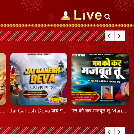
मेरी शेरावाली माँ दा मेला Meri Sherawali Maa Da Mela
Jai Ganesh Deva जय गणेश देवा
मन को कर मजबूत तू Mann Ko Kar Majboot Tu