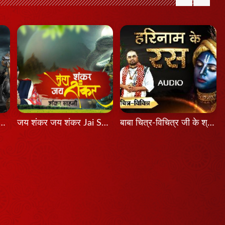
श होता तो Agar Aadesh Hota To
जय शंकर जय शंकर Jai Shankar Jai Shankar
बाबा चित्र-विचित्र जी के श्री मुख से श्रवण कीजिए श्रीकृष्ण का यह भजन...हरिनाम के रस...latest Bhajan