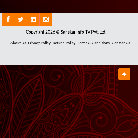
Copyright 2026 © Sanskar Info TV Pvt. Ltd.
About Us|
Privacy Policy|
Refund Policy|
Terms & Conditions|
Contact Us