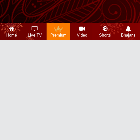
Home
Live TV
Premium
Video
Shorts
Bhajans