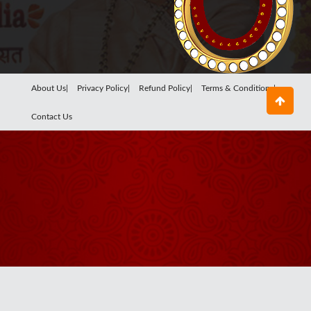
About Us|
Privacy Policy|
Refund Policy|
Terms & Conditions|
Contact Us