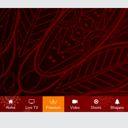
Home
Live TV
Premium
Video
Shorts
Bhajans