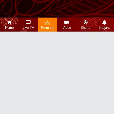
Home
Live TV
Premium
Video
Shorts
Bhajans