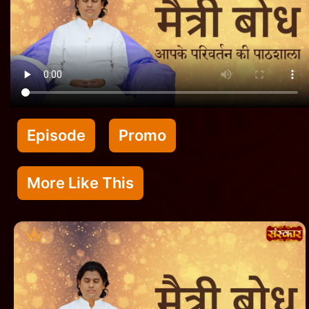
Episode
Promo
More Like This